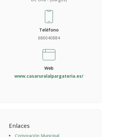
Teléfono
686040884
Web
www.casaruralalpargateria.es/
Enlaces
Corporación Municipal