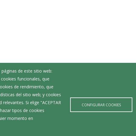
 páginas de este sitio web:
; cookies funcionales, que
Noticias
 cookies de rendimiento, que
Eventos
ísticas del sitio web; y cookies
Corporación Municipal
d relevantes. Si elige "ACEPTAR
Teléfonos de interés
CONFIGURAR COOKIES
et
hazar tipos de cookies
lquier momento en