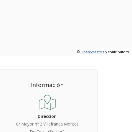
©
OpenStreetMap
contributors.
Información
Dirección
C/ Mayor nº 2 Villafranca Montes
De Oca - (Burgos)