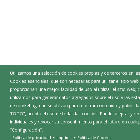
Utilizamos una selección de cookies propias y de terceros en las
Cookies esenciales, que son necesarias para utilizar el sitio web
Ayuntamiento de Villafranca Montes de Oca
proporcionan una mejor facilidad de uso al utilizar el sitio web;
:
Calle Mayor 72 - 09257
utilizamos para generar datos agregados sobre el uso y las estad
:
947582072
de marketing, que se utilizan para mostrar contenido y publicida
:
villafrancamontesdeoca@diputaciondeburgos.n
TODO", acepta el uso de todas las cookies. Puede aceptar y rec
individuales y revocar su consentimiento para el futuro en cua
"Configuración".
Política de privacidad
Imprimir
Politica de Cookies