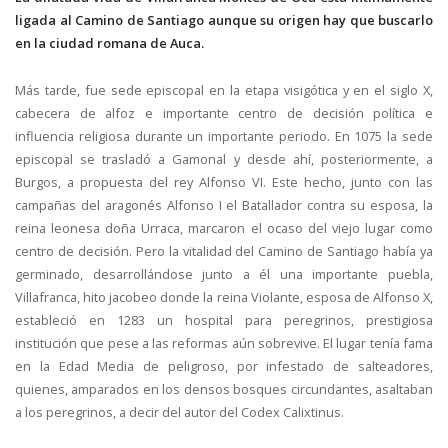
ligada al Camino de Santiago aunque su origen hay que buscarlo
en la ciudad romana de Auca.
Más tarde, fue sede episcopal en la etapa visigótica y en el siglo X,
cabecera de alfoz e importante centro de decisión política e
influencia religiosa durante un importante periodo. En 1075 la sede
episcopal se trasladó a Gamonal y desde ahí, posteriormente, a
Burgos, a propuesta del rey Alfonso VI. Este hecho, junto con las
campañas del aragonés Alfonso I el Batallador contra su esposa, la
reina leonesa doña Urraca, marcaron el ocaso del viejo lugar como
centro de decisión. Pero la vitalidad del Camino de Santiago había ya
germinado, desarrollándose junto a él una importante puebla,
Villafranca, hito jacobeo donde la reina Violante, esposa de Alfonso X,
estableció en 1283 un hospital para peregrinos, prestigiosa
institución que pese a las reformas aún sobrevive. El lugar tenía fama
en la Edad Media de peligroso, por infestado de salteadores,
quienes, amparados en los densos bosques circundantes, asaltaban
a los peregrinos, a decir del autor del Codex Calixtinus.