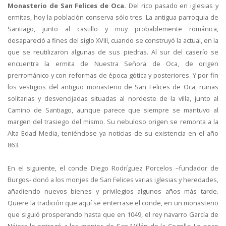
Monasterio de San Felices de Oca.
Del rico pasado en iglesias y
ermitas, hoy la población conserva sólo tres. La antigua parroquia de
Santiago, junto al castillo y muy probablemente románica,
desapareció a fines del siglo XVIII, cuando se construyó la actual, en la
que se reutilizaron algunas de sus piedras. Al sur del caserío se
encuentra la ermita de Nuestra Señora de Oca, de origen
prerrománico y con reformas de época gótica y posteriores. Y por fin
los vestigios del antiguo monasterio de San Felices de Oca, ruinas
solitarias y desvencijadas situadas al nordeste de la villa, junto al
Camino de Santiago, aunque parece que siempre se mantuvo al
margen del trasiego del mismo. Su nebuloso origen se remonta a la
Alta Edad Media, teniéndose ya noticias de su existencia en el año
863.
En el siguiente, el conde Diego Rodríguez Porcelos –fundador de
Burgos- donó a los monjes de San Felices varias iglesias y heredades,
añadiendo nuevos bienes y privilegios algunos años más tarde.
Quiere la tradición que aquí se enterrase el conde, en un monasterio
que siguió prosperando hasta que en 1049, el rey navarro García de