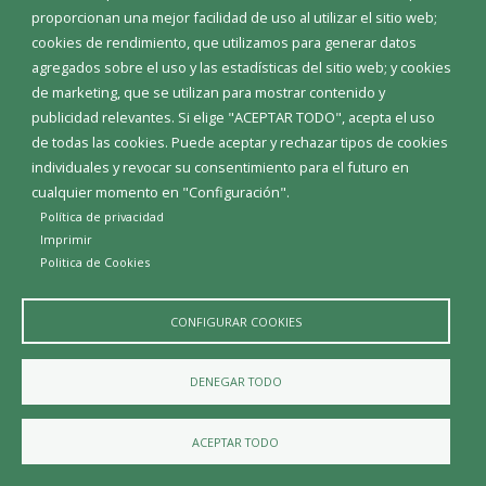
proporcionan una mejor facilidad de uso al utilizar el sitio web;
INICIAR SESIÓN
cookies de rendimiento, que utilizamos para generar datos
MAPA WEB
agregados sobre el uso y las estadísticas del sitio web; y cookies
de marketing, que se utilizan para mostrar contenido y
publicidad relevantes. Si elige "ACEPTAR TODO", acepta el uso
de todas las cookies. Puede aceptar y rechazar tipos de cookies
individuales y revocar su consentimiento para el futuro en
cualquier momento en "Configuración".
Política de privacidad
Imprimir
Politica de Cookies
CONFIGURAR COOKIES
Aviso Legal
Política de privacidad
Política de Cookies
DENEGAR TODO
Declaración de accesibilidad
ACEPTAR TODO
Diputación de Burgos