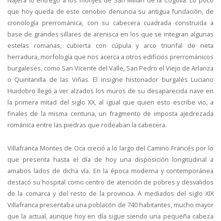
Nájera lo entregó a los monjes de San Millán de la Cogolla. Lo poco
que hoy queda de este cenobio denuncia su antigua fundación, de
cronología prerrománica, con su cabecera cuadrada construida a
base de grandes sillares de arenisca en los que se integran algunas
estelas romanas, cubierta con cúpula y arco triunfal de neta
herradura, morfología que nos acerca a otros edificios prerrománicos
burgaleses, como San Vicente del Valle, San Pedro el Viejo de Arlanza
o Quintanilla de las Viñas. El insigne historiador burgalés Luciano
Huidobro llegó a ver alzados los muros de su desaparecida nave en
la primera mitad del siglo XX, al igual que quien esto escribe vio, a
finales de la misma centuria, un fragmento de imposta ajedrezada
románica entre las piedras que rodeaban la cabecera.
Villafranca Montes de Oca creció a lo largo del Camino Francés por lo
que presenta hasta el día de hoy una disposición longitudinal a
amabos lados de dicha vía. En la época moderna y contemporánea
destacó su hospital como centro de atención de pobres y desvalidos
de la comarca y del resto de la provincia. A mediados del siglo XIX
Villafranca presentaba una poblacón de 740 habitantes, mucho mayor
que la actual, aunque hoy en día sigue siendo una pequeña cabeza