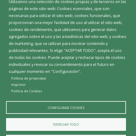
Utilizamos una selección de cookies propias y de terceros en las
Corporación Municipal
páginas de este sitio web: Cookies esenciales, que son
Teléfonos de interés
necesarias para utilizar el sitio web; cookies funcionales, que
proporcionan una mejor facilidad de uso al utilizar el sitio web;
INICIAR SESIÓN
cookies de rendimiento, que utilizamos para generar datos
MAPA WEB
agregados sobre el uso y las estadísticas del sitio web; y cookies
de marketing, que se utilizan para mostrar contenido y
publicidad relevantes. Si elige "ACEPTAR TODO", acepta el uso
de todas las cookies. Puede aceptar y rechazar tipos de cookies
individuales y revocar su consentimiento para el futuro en
cualquier momento en "Configuración".
Política de privacidad
Imprimir
Politica de Cookies
CONFIGURAR COOKIES
Aviso Legal
Política de privacidad
Política de Cookies
DENEGAR TODO
Declaración de accesibilidad