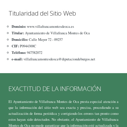
Titularidad del Sitio Web
Dominio:
www.villafrancamontesdeoca.es
Titular:
Ayuntamiento de Villafranca Montes de Oca
Domicilio:
Calle Mayor 72 - 09257
CIF:
P0944300C
Teléfono:
947582072
e-mail:
villafrancamontesdeoca@diputaciondeburgos.net
EXACTITUD DE LA INFORMACIÓN
El Ayuntamiento de Villafranca Montes de Oca presta especial atención a
que la información del sitio web sea exacta y precisa, procediendo a su
actualización de forma periódica y corrigiendo los errores tan pronto como
estos hayan sido detectados. No obstante, el Ayuntamiento de Villafranca
Montes de Oca no puede garantizar que la información esté actualizada y la