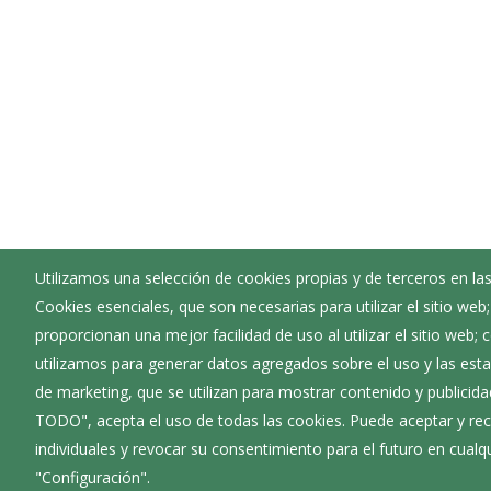
Utilizamos una selección de cookies propias y de terceros en las
Cookies esenciales, que son necesarias para utilizar el sitio web
Ayuntamiento de Villafranca Montes de Oca
proporcionan una mejor facilidad de uso al utilizar el sitio web;
:
Calle Mayor 72 - 09257
utilizamos para generar datos agregados sobre el uso y las estad
:
947582072
de marketing, que se utilizan para mostrar contenido y publicida
:
villafrancamontesdeoca@diputaciondeburgos.n
TODO", acepta el uso de todas las cookies. Puede aceptar y rec
individuales y revocar su consentimiento para el futuro en cua
"Configuración".