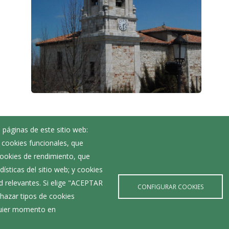
 páginas de este sitio web:
; cookies funcionales, que
Noticias
 cookies de rendimiento, que
Eventos
ísticas del sitio web; y cookies
Corporación Municipal
d relevantes. Si elige "ACEPTAR
Teléfonos de interés
et
CONFIGURAR COOKIES
hazar tipos de cookies
lquier momento en