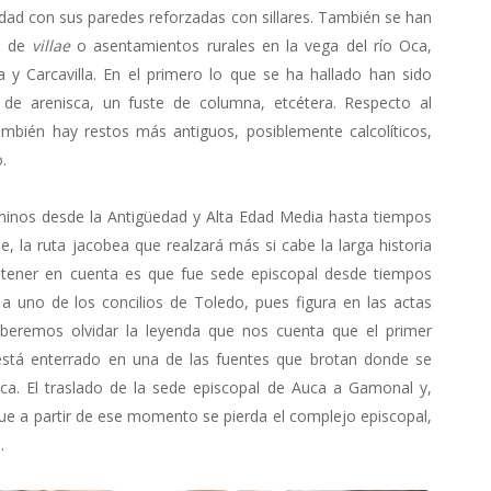
dad con sus paredes reforzadas con sillares. También se han
so de
villae
o asentamientos rurales en la vega del río Oca,
y Carcavilla. En el primero lo que se ha hallado han sido
s de arenisca, un fuste de columna, etcétera. Respecto al
mbién hay restos más antiguos, posiblemente calcolíticos,
.
aminos desde la Antigüedad y Alta Edad Media hasta tiempos
 la ruta jacobea que realzará más si cabe la larga historia
tener en cuenta es que fue sede episcopal desde tiempos
 a uno de los concilios de Toledo, pues figura en las actas
eremos olvidar la leyenda que nos cuenta que el primer
 está enterrado en una de las fuentes que brotan donde se
ca. El traslado de la sede episcopal de Auca a Gamonal y,
ue a partir de ese momento se pierda el complejo episcopal,
.