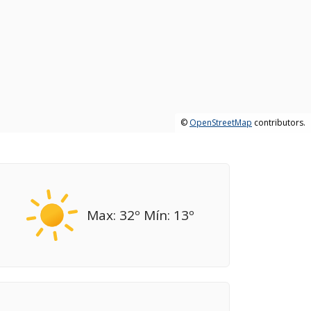
©
OpenStreetMap
contributors.
Max: 32º Mín: 13º